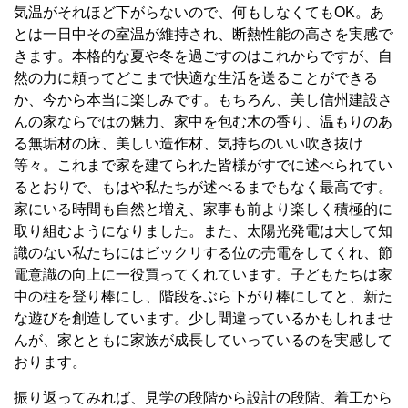
気温がそれほど下がらないので、何もしなくてもOK。あ
とは一日中その室温が維持され、断熱性能の高さを実感で
きます。本格的な夏や冬を過ごすのはこれからですが、自
然の力に頼ってどこまで快適な生活を送ることができる
か、今から本当に楽しみです。もちろん、美し信州建設さ
んの家ならではの魅力、家中を包む木の香り、温もりのあ
る無垢材の床、美しい造作材、気持ちのいい吹き抜け
等々。これまで家を建てられた皆様がすでに述べられてい
るとおりで、もはや私たちが述べるまでもなく最高です。
家にいる時間も自然と増え、家事も前より楽しく積極的に
取り組むようになりました。また、太陽光発電は大して知
識のない私たちにはビックリする位の売電をしてくれ、節
電意識の向上に一役買ってくれています。子どもたちは家
中の柱を登り棒にし、階段をぶら下がり棒にしてと、新た
な遊びを創造しています。少し間違っているかもしれませ
んが、家とともに家族が成長していっているのを実感して
おります。
振り返ってみれば、見学の段階から設計の段階、着工から