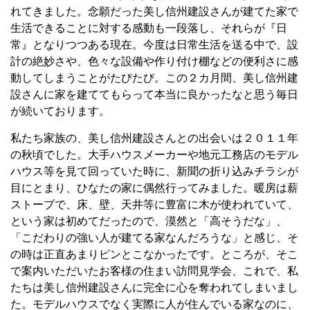
れてきました。念願だった美し信州建設さんが建てた家で
生活できることに対する感動も一段落し、それらが『日
常』となりつつある現在。今度は日常生活を送る中で、設
計の絶妙さや、色々な設備や作り付け棚などの便利さに感
動してしまうことがたびたび。この２カ月間、美し信州建
設さんに家を建ててもらって本当に良かったなと思う毎日
が続いております。
私たち家族の、美し信州建設さんとの出会いは２０１１年
の秋頃でした。大手ハウスメーカーや地元工務店のモデル
ハウス等を見て回っていた時に、新聞の折り込みチラシが
目にとまり、ひなたの家に偶然行ってみました。暖房は薪
ストーブで、床、壁、天井等に豊富に木が使われていて、
という家は初めてだったので、漠然と「高そうだな」、
「こだわりの強い人が建てる家なんだろうな」と感じ、そ
の時は正直あまりピンとこなかったです。ところが、そこ
で案内いただいたお客様の住まい訪問見学会、これで、私
たちは美し信州建設さんに完全に心を奪われてしまいまし
た。モデルハウスでなく実際に人が住んでいる家なのに、