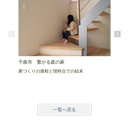
千曲市 繋がる庭の家
上田市 
家づくりの過程と現時点での結末
生きる活
一覧へ戻る