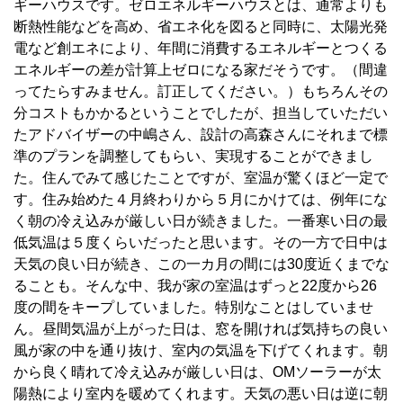
ギーハウスです。ゼロエネルギーハウスとは、通常よりも
断熱性能などを高め、省エネ化を図ると同時に、太陽光発
電など創エネにより、年間に消費するエネルギーとつくる
エネルギーの差が計算上ゼロになる家だそうです。（間違
ってたらすみません。訂正してください。）もちろんその
分コストもかかるということでしたが、担当していただい
たアドバイザーの中嶋さん、設計の高森さんにそれまで標
準のプランを調整してもらい、実現することができまし
た。住んでみて感じたことですが、室温が驚くほど一定で
す。住み始めた４月終わりから５月にかけては、例年にな
く朝の冷え込みが厳しい日が続きました。一番寒い日の最
低気温は５度くらいだったと思います。その一方で日中は
天気の良い日が続き、この一カ月の間には30度近くまでな
ることも。そんな中、我が家の室温はずっと22度から26
度の間をキープしていました。特別なことはしていませ
ん。昼間気温が上がった日は、窓を開ければ気持ちの良い
風が家の中を通り抜け、室内の気温を下げてくれます。朝
から良く晴れて冷え込みが厳しい日は、OMソーラーが太
陽熱により室内を暖めてくれます。天気の悪い日は逆に朝