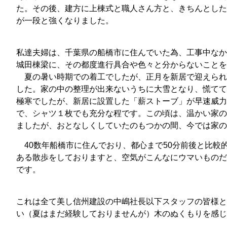
た。その後、建方に上棟式と職人さん方と、きちんとした
が一段と強くなりました。
私達夫婦は、千葉県の船橋市に住んでいた為、工事中なか
城田棟梁に、その都度進行具合や色々と分からないこと
夏の暑い時期での着工でしたが、正月を新居で迎えられ
した。家の中の整理が出来ないうちに大雪となり、慌てて
極寒でしたが、新居に設置した「薪ストーブ」が早速威力
で、シャツ１枚でも充分な程です。この頃は、温かい家の
ましたが、おとなしくしていたのもつかの間、今では家の
40数年船橋市に住んでおり、都心まで50分前後と比較
ある散歩をしておりますと、空気がこんなにウマいものだ
です。
これは全て美し信州建設の中嶋社長以下スタッフの皆様と
い（夏はまだ経験しておりませんが）木のぬくもりを感じ