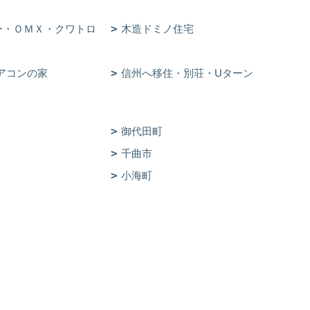
ー・ＯＭＸ・クワトロ
木造ドミノ住宅
アコンの家
信州へ移住・別荘・Uターン
御代田町
千曲市
小海町