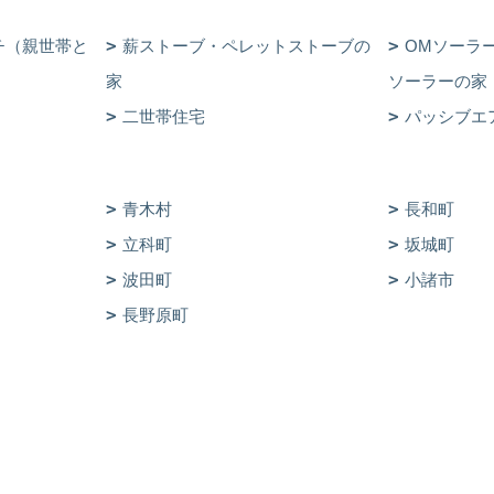
チ（親世帯と
薪ストーブ・ペレットストーブの
OMソーラ
家
ソーラーの家
二世帯住宅
パッシブエ
青木村
長和町
立科町
坂城町
波田町
小諸市
長野原町