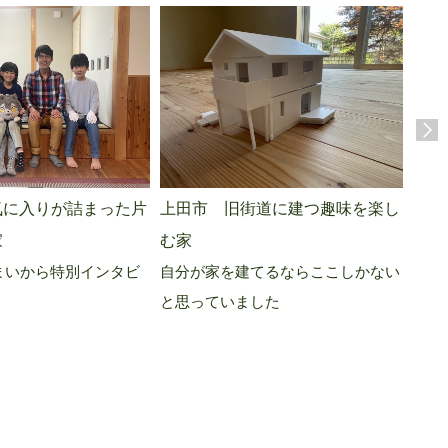
東御
上田市 旧街道に建つ趣味を楽し
気に入りが詰まった片
入居
む家
家
自分が家を建てるならここしかない
まいから特別インタビ
と思っていました