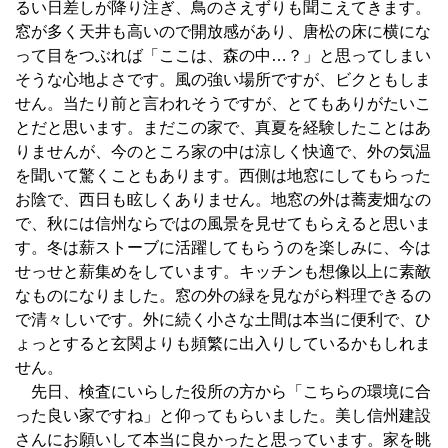
るい日差しが降り注ぎ、鳥のさえずりも聞こえてきます。
窓が多く天井も高いので開放感があり、唐松の床に横にな
って目をつぶれば「ここは、森の中…？」と思ってしまい
そうな心地よさです。風の強い場所ですが、ビクともしま
せん。当たり前と言われそうですが、とてもありがたいこ
とだと思います。まだこの家で、真夏を経験したことはあ
りませんが、今のところ家の中は涼しく快適で、外の気温
を聞いて驚くこともあります。西側は地窓にしてもらった
お陰で、西日も眩しくありません。地窓の外は蕎麦畑なの
で、秋には信州ならではの風景を見せてもらえると思いま
す。冬は薪ストーブに活躍してもらうのを楽しみに、今は
せっせと薪集めをしています。キッチンも想像以上に素敵
なものになりました。窓の外の緑を見ながら料理できるの
で清々しいです。外に続く小さな土間は本当に便利で、ひ
ょっとすると玄関よりも頻繁に出入りしているかもしれま
せん。
先日、検査にいらした役所の方から「こちらの環境に合
った良い家ですね」と仰ってもらいました。美し信州建設
さんにお願いして本当に良かったと思っています。家を眺