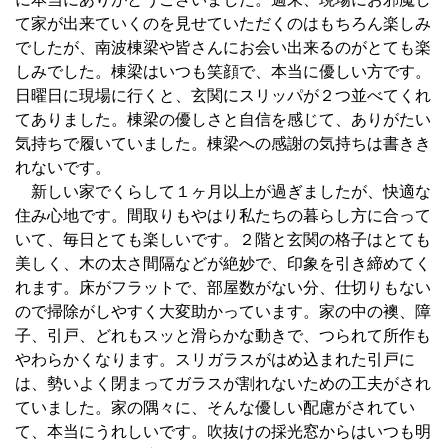
て家が出来ていくのを見せていただくのはもちろん楽しみ
でしたが、南波棟梁や皆さんにお会い出来るのがとても楽
しみでした。棟梁はいつも笑顔で、本当に優しい方です。
日曜日に現場に行くと、玄関にスリッパが２つ並べてくれ
てありました。棟梁の優しさと自信を感じて、ありがたい
気持ちで履いていました。棟梁への感謝の気持ちは書きき
れないです。
新しい家でくらして１ヶ月以上が過ぎましたが、快適な
住み心地です。間取りもやはり私たちの暮らし方に合って
いて、毎日とても楽しいです。２階と玄関の格子はとても
美しく、木の太さ間隔などが絶妙で、印象を引き締めてく
れます。床がフラットで、部屋数がない分、仕切りもない
ので掃除がしやすく大変助かっています。家の中の襖、障
子、引戸、どれもスッと滑らかな動きで、つられて所作も
やわらかくなります。スリガラスがはめ込まれた引戸に
は、勢いよく閉まってガラスが割れないための工夫がされ
ていました。家の隅々に、そんな優しい配慮がされてい
て、本当にうれしいです。吹抜けの採光窓からはいつも明