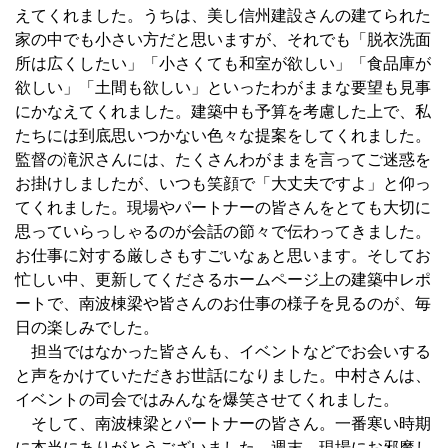
えてくれました。うちは、美し信州建設さんの建てられた
家の中でも小さい方だと思いますが、それでも「脱衣洗面
所は広くしたい」「小さくても和室が欲しい」「食品庫が
欲しい」「土間も欲しい」といったわがままな要望も見事
にかなえてくれました。建築中も予算を考慮した上で、私
たちには到底思いつかない色々な提案をしてくれました。
監督の滝沢さんには、たくさんわがままを言ってご迷惑を
お掛けしましたが、いつも笑顔で「大丈夫ですよ」と仰っ
てくれました。現場やパートナーの皆さんをとても大切に
思っていらっしゃるのが会話の節々で伝わってきました。
お仕事に対する厳しさもすごいなぁと思います。そしてお
忙しい中、更新してくださるホームページ上の建築中レポ
ートで、南波棟梁や皆さんのお仕事の様子を見るのが、毎
日の楽しみでした。
担当ではなかった皆さんも、イベントなどでお会いする
と声をかけていただきお世話になりました。中村さんは、
イベントの司会ではみんなを爆笑させてくれました。
そして、南波棟梁とパートナーの皆さん。一番寒い時期
に本当にありがとうございました。週末、現場にお邪魔し