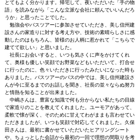
とてもよく分かります。帰宅して、夜いただいた「手の物
語」を読みながら「こんな立派な会社に頼んでいいんだろ
うか」と思ったことでした。
勉強会やバスツアーに参加させていただき、美し信州建
設さんの家造りに対する考え方や、技術の素晴らしさに感
動したのはもちろん、皆様のお人柄に惹かれて「こちらで
建てて欲しい」と思いました。
社長にお会いすると、いつも気さくに声をかけてくれ
て、奥様も優しい笑顔でお野菜などもいただいて、打合せ
に行ったのに、色々いただきに行ったみたいになった時も
ありました。バスツアーのバスの中では、美し信州建設さ
んが今に至るまでのお話しを聞き、社長の並々ならぬ努力
と情熱を知ることが出来ました。
中嶋さんは、豊富な知識で何も分からない私たちの目線
で家造りのことを教えてくれました。ユーモアがあって、
柔軟で懐が深く、そのために甘えてわがままも言わせてい
ただきましたが、いつも笑顔で対応してくれました。久保
田さんは、最初に書かせていただいたヒアリングシート
や、ちょっとした会話から最初の一回で理想の間取りを考