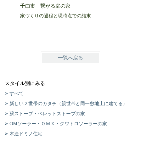
千曲市 繋がる庭の家
上田市 
家づくりの過程と現時点での結末
生きる活
一覧へ戻る
スタイル別にみる
すべて
新しい２世帯のカタチ（親世帯と同一敷地上に建てる）
薪ストーブ・ペレットストーブの家
OMソーラー・ＯＭＸ・クワトロソーラーの家
木造ドミノ住宅