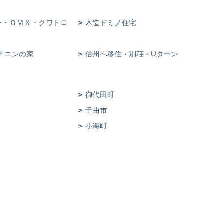
ー・ＯＭＸ・クワトロ
木造ドミノ住宅
アコンの家
信州へ移住・別荘・Uターン
御代田町
千曲市
小海町