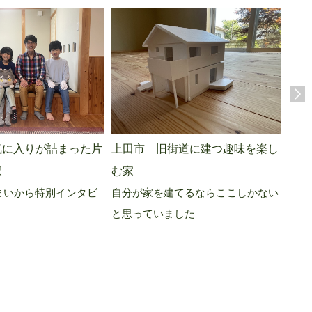
東御
上田市 旧街道に建つ趣味を楽し
気に入りが詰まった片
入居
む家
家
自分が家を建てるならここしかない
まいから特別インタビ
と思っていました