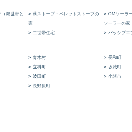
チ（親世帯と
薪ストーブ・ペレットストーブの
OMソーラ
家
ソーラーの家
二世帯住宅
パッシブエ
青木村
長和町
立科町
坂城町
波田町
小諸市
長野原町