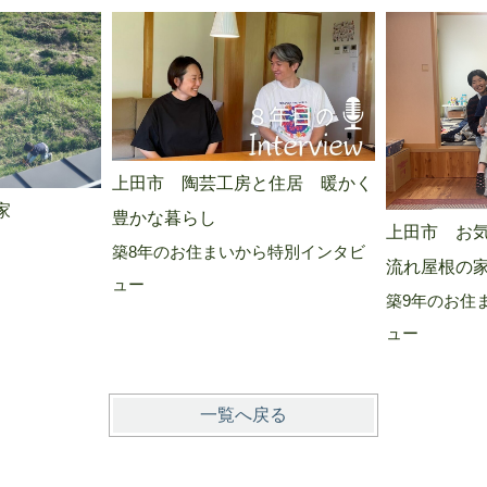
上田市 陶芸工房と住居 暖かく
家
豊かな暮らし
上田市 お
築8年のお住まいから特別インタビ
流れ屋根の
ュー
築9年のお住
ュー
一覧へ戻る