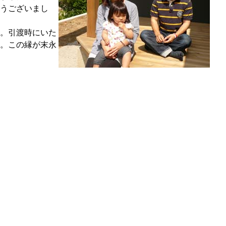
うございまし
。引渡時にいた
。この縁が末永