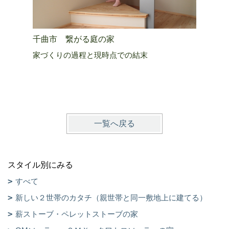
千曲市 繋がる庭の家
上田市 
家づくりの過程と現時点での結末
生きる活
一覧へ戻る
スタイル別にみる
すべて
新しい２世帯のカタチ（親世帯と同一敷地上に建てる）
薪ストーブ・ペレットストーブの家