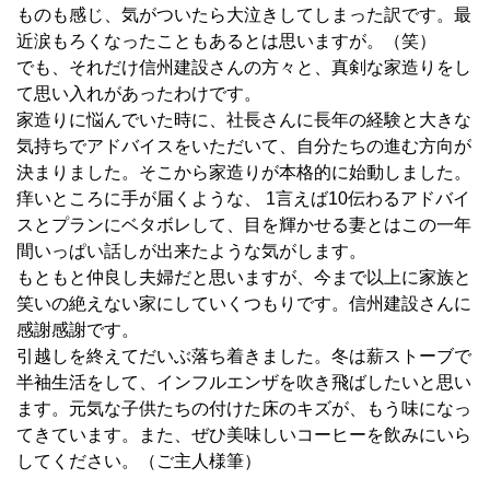
ものも感じ、気がついたら大泣きしてしまった訳です。最
近涙もろくなったこともあるとは思いますが。（笑）
でも、それだけ信州建設さんの方々と、真剣な家造りをし
て思い入れがあったわけです。
家造りに悩んでいた時に、社長さんに長年の経験と大きな
気持ちでアドバイスをいただいて、自分たちの進む方向が
決まりました。そこから家造りが本格的に始動しました。
痒いところに手が届くような、 1言えば10伝わるアドバイ
スとプランにベタボレして、目を輝かせる妻とはこの一年
間いっぱい話しが出来たような気がします。
もともと仲良し夫婦だと思いますが、今まで以上に家族と
笑いの絶えない家にしていくつもりです。信州建設さんに
感謝感謝です。
引越しを終えてだいぶ落ち着きました。冬は薪ストーブで
半袖生活をして、インフルエンザを吹き飛ばしたいと思い
ます。元気な子供たちの付けた床のキズが、もう味になっ
てきています。また、ぜひ美味しいコーヒーを飲みにいら
してください。（ご主人様筆）