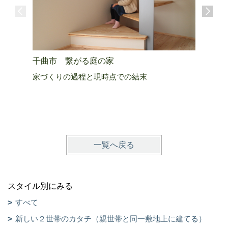
千曲市 繋がる庭の家
上田市 
家づくりの過程と現時点での結末
生きる活
一覧へ戻る
スタイル別にみる
すべて
新しい２世帯のカタチ（親世帯と同一敷地上に建てる）