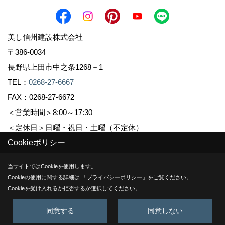
美し信州建設株式会社
〒386-0034
長野県上田市中之条1268－1
TEL：
0268-27-6667
FAX：0268-27-6672
＜営業時間＞8:00～17:30
＜定休日＞日曜・祝日・土曜（不定休）
Cookieポリシー
Copyright (c) Sinshuu. All Rights Reserved.
当サイトではCookieを使用します。
Cookieの使用に関する詳細は 「
プライバシーポリシー
」をご覧ください。
Produced by
ゴデスクリエイト
Cookieを受け入れるか拒否するか選択してください。
同意する
同意しない