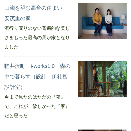
山嶺を望む高台の住まい
安茂里の家
流行り廃りのない普遍的な美し
さをもった最高の我が家となり
ました
軽井沢町 i-works1.0 森の
中で暮らす（設計：伊礼智
設計室）
今まで見たのはただの『箱』
で、これが、欲しかった『家』
だと思った