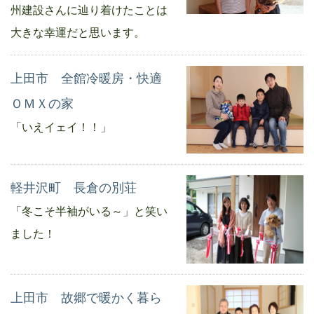
州建設さんに辿り着けたことは
大きな幸運だと思います。
上田市 全館冷暖房・快適
ＯＭＸの家
「いえイェイ！！」
軽井沢町 長倉の別荘
「冬こそ半袖がいる～」と笑い
ました！
上田市 故郷で暖かく暮ら