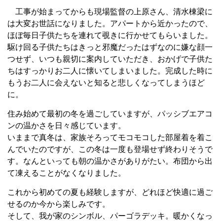
工事が始まってからも現場監督の上原さん、清水棟梁に
は大変お世話になりました。アパートから近かったので、
ほぼ毎日子供たちを連れて覗きに行かせてもらいました。
駆け回る子供たちはきっと邪魔だったはずなのに嫌な顔一
つせず、いつも親切に案内していただき、おかげで子供た
ちはすっかりお二人に懐いてしまいました。完成した時に
もうお二人に会えないと知ると悲しくなってしまうほど
に。
住み始めて最初の冬を過ごしていますが、パッシブエアコ
ンの温かさを日々感じています。
いままで真冬は、家族そろってモコモコした部屋着を着こ
んでいたのですが、この冬は一度も登場せず終わりそうで
す。なんといっても朝の温かさがありがたい。布団から出
て凍えることがなくなりました。
これから初めての夏も経験しますが、どれほど快適に過ご
せるのか今から楽しみです。
そして、我が家のシンボル、パーゴラデッキ。暖かくなっ