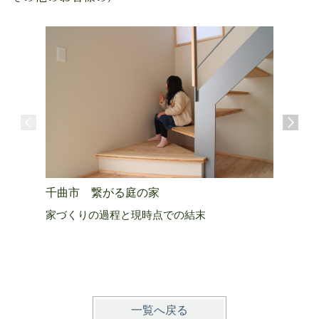
千曲市 繋がる庭の家
上田市 
家づくりの過程と現時点での結末
生きる活
一覧へ戻る