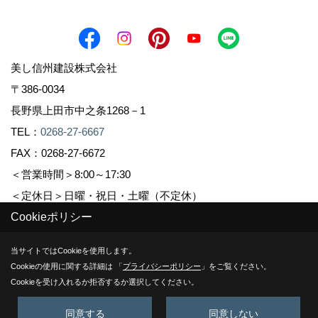
美し信州建設株式会社
〒386-0034
長野県上田市中之条1268－1
TEL：
0268-27-6667
FAX：0268-27-6672
＜営業時間＞8:00～17:30
＜定休日＞日曜・祝日・土曜（不定休）
Cookieポリシー
Copyright (c) Sinshuu. All Rights Reserved.
当サイトではCookieを使用します。
Cookieの使用に関する詳細は 「
プライバシーポリシー
」をご覧ください。
Produced by
ゴデスクリエイト
Cookieを受け入れるか拒否するか選択してください。
同意する
同意しない