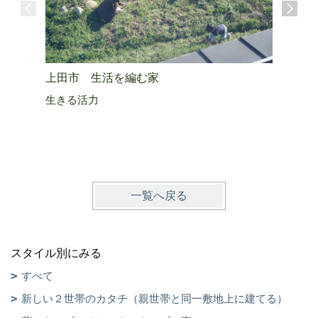
上田市 
し
上田市 生活を編む家
築8年の
生きる活力
一覧へ戻る
スタイル別にみる
すべて
新しい２世帯のカタチ（親世帯と同一敷地上に建てる）