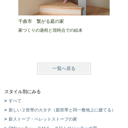
千曲市 繋がる庭の家
上田市 
家づくりの過程と現時点での結末
生きる活
一覧へ戻る
スタイル別にみる
すべて
新しい２世帯のカタチ（親世帯と同一敷地上に建てる）
薪ストーブ・ペレットストーブの家