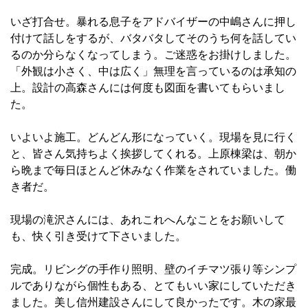
いざ打合せ。暴れる息子をアドバイザーの中嶋さんに押し
付けて話しをするが、バタバタしてそのうち何を話してい
るのか分らなくなってしまう。ご迷惑をお掛けしました。
「外観は小さく、中は広く」無理を言っているのは承知の
上。設計の高森さんには何度も図面を書いてもらいまし
た。
いよいよ施工。どんどん形になっていく。現場を見に行く
と、皆さん気持ちよく挨拶してくれる。上原棟梁は、朝か
ら晩まで毎日ほとんど休みなく作業をされていました。働
き者だ。
現場の滝沢さんには、あれこれへんなことをお願いして
も、快く引き受けて下さいました。
完成。リビングの手作り照明、壁のイチマツ張り等シンプ
ルでありながら個性もある、とてもいい家にしていただき
ました。美し信州建設さんにして良かったです。木の家最