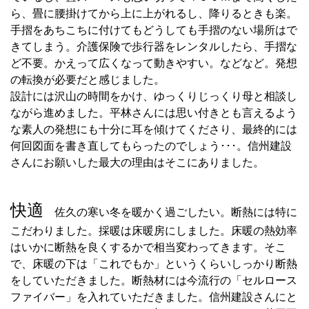
ら、畳に腰掛けてから上に上がれるし、降りるときも楽。
手摺をあちこちに付けてもどうしても手摺のない場所はで
きてしまう。介護保険で歩行器をレンタルしたら、手摺な
ど不要。かえって広くなって動きやすい。などなど。発想
の転換が必要だと感じました。
設計には沢山の時間をかけ、ゆっくりじっくり母と相談し
ながら進めました。平林さんには思い付きとも言えるよう
な素人の発想にも十分に耳を傾けてくださり、最終的には
何回図面を書き直してもらったのでしょう･･･。信州建設
さんにお願いした最大の理由はそこにありました。
快適
佐久の寒い冬を暖かく過ごしたい。断熱には特に
こだわりました。採暖は床暖房にしました。床暖の熱効率
はいかに断熱を良くするかで相当変わってきます。そこ
で、床暖の下は「これでもか」というくらいしっかり断熱
をしていただきました。断熱材には今流行の「セルロース
ファイバー」を入れていただきました。信州建設さんにと