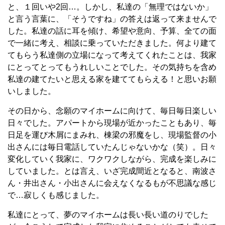
と、１回いや2回…。しかし、私達の「無理ではないか」
と言う言葉に、「そうですね」の答えは返って来ませんで
した。私達の話に耳を傾け、希望や意向、予算、全ての面
で一緒に考え、相談に乗っていただきました。何より建て
てもらう私達側の立場になって考えてくれたことは、我家
にとってとってもうれしいことでした。その気持ちを含め
私達の建てたいと思える家を建ててもらえる！と思いお願
いしました。
その日から、念願のマイホームに向けて、毎日毎日楽しい
日々でした。アパートから現場が近かったこともあり、毎
日足を運び木屑にまみれ、棟梁の邪魔をし、現場監督の小
出さんには毎日電話していたんじゃないかな（笑）。日々
変化していく我家に、ワクワクしながら、完成を楽しみに
していました。とは言え、いざ完成間近となると、南波さ
ん・井出さん・小出さんに会えなくなるもが不思議な感じ
で…寂しくも感じました。
私達にとって、夢のマイホームは長い長い道のりでした