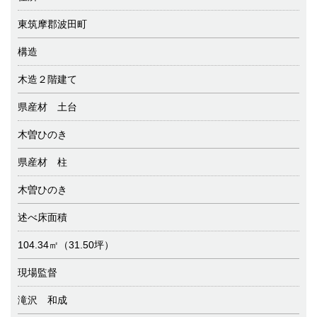
東筑摩郡波田町
構造
木造２階建て
県産材 土台
木曽ひのき
県産材 柱
木曽ひのき
述べ床面積
104.34㎡（31.50坪）
現場監督
滝沢 和成