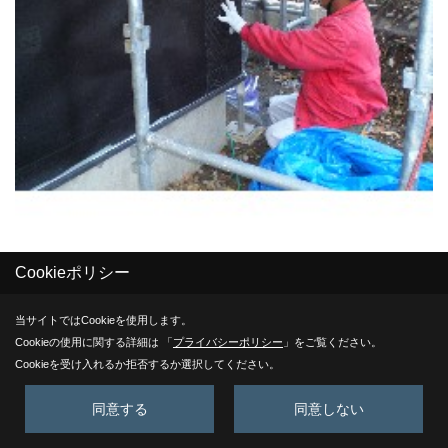
遠藤さんにより」、防水紙が張られ、ラス網打ちが始まりま
Cookieポリシー
した。
当サイトではCookieを使用します。
年内にモルタルの下塗りまで行う予定です。
Cookieの使用に関する詳細は 「
プライバシーポリシー
」をご覧ください。
Cookieを受け入れるか拒否するか選択してください。
23. 2011年01月06日
同意する
同意しない