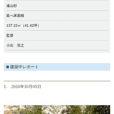
遠山杉
延べ床面積
137.22㎡（41.42坪）
監督
小出 浩之
建築中レポート
1. 2010年10月05日