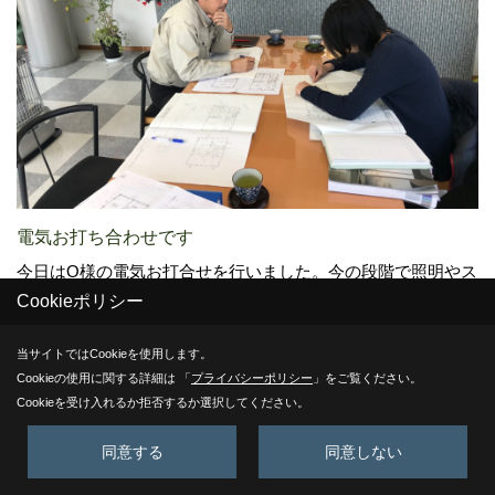
電気お打ち合わせです
今日はO様の電気お打合せを行いました。今の段階で照明やス
Cookieポリシー
イッチなどの位置を考えていくことは難しいことではありま
すが、住宅のプロとしてお客様のイメージすることをお聞き
当サイトではCookieを使用します。
しながら詳細な位置を打ち合わせしていきます。
Cookieの使用に関する詳細は 「
プライバシーポリシー
」をご覧ください。
Cookieを受け入れるか拒否するか選択してください。
同意する
同意しない
23. 2019年03月27日