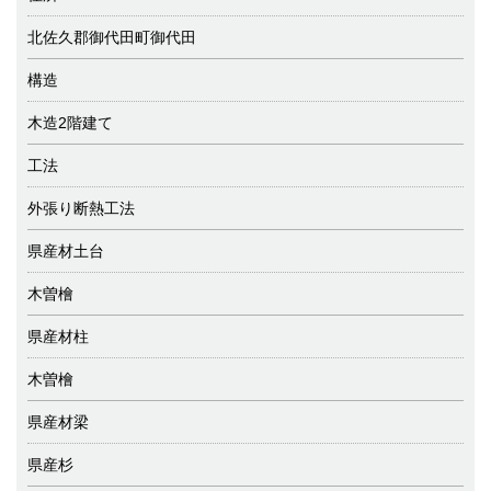
北佐久郡御代田町御代田
構造
木造2階建て
工法
外張り断熱工法
県産材土台
木曽檜
県産材柱
木曽檜
県産材梁
県産杉