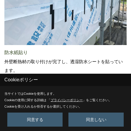
防水紙貼り
外壁断熱材の取り付けが完了し、透湿防水シートを貼ってい
ます。
指定の重ね巾が確保できているか確認しながら作業を行いま
Cookieポリシー
す。
当サイトではCookieを使用します。
Cookieの使用に関する詳細は 「
プライバシーポリシー
」をご覧ください。
Cookieを受け入れるか拒否するか選択してください。
22. 2022年08月26日
同意する
同意しない