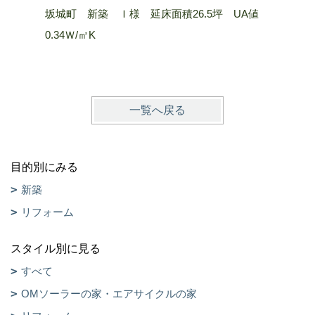
明るいリ
坂城町 新築 Ｉ様 延床面積26.5坪 UA値
上田市 
0.34Ｗ/㎡K
0.23 W/
一覧へ戻る
目的別にみる
新築
リフォーム
スタイル別に見る
すべて
OMソーラーの家・エアサイクルの家