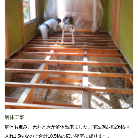
解体工事
解体も進み、天井と床が解体出来ました。前室3帖和室6帖押
入れ1.5帖なので合計10.5帖の広い寝室に成ります。