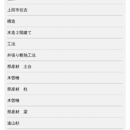
上田市住吉
構造
木造２階建て
工法
外張り断熱工法
県産材 土台
木曽檜
県産材 柱
木曽檜
県産材 梁
遠山杉