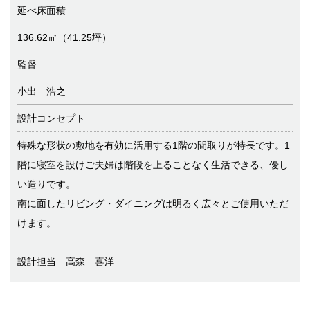
延べ床面積
136.62㎡（41.25坪）
監督
小出 浩之
設計コンセプト
特殊な形状の敷地を有効に活用する1階の間取りが特長です。1
階に寝室を設けご夫婦は階段を上ることなく生活できる、優し
い造りです。
南に面したリビング・ダイニングは明るく広々とご使用いただ
けます。
設計担当 高森 喜洋