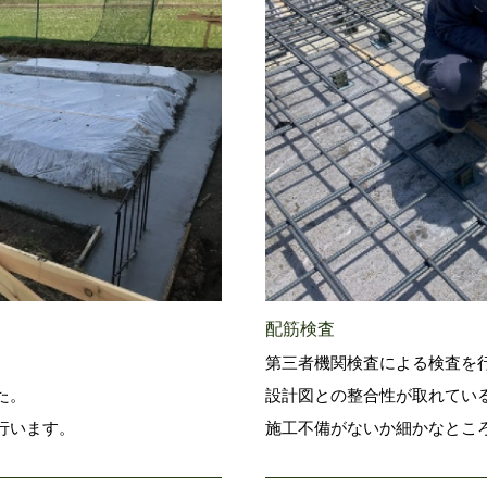
配筋検査
第三者機関検査による検査を
た。
設計図との整合性が取れてい
行います。
施工不備がないか細かなとこ