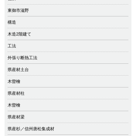
東御市滋野
構造
木造2階建て
工法
外張り断熱工法
県産材土台
木曽檜
県産材柱
木曽檜
県産材梁
県産杉／信州唐松集成材