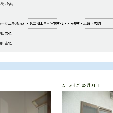
木造2階建
第一期工事洗面所・第二期工事和室6帖×2・和室8帖・広縁・玄関
池田吉弘
池田吉弘
2. 2012年08月04日