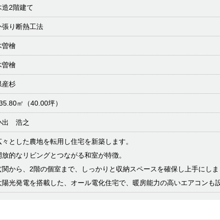
木造2階建て
外張り断熱工法
木曽檜
木曽檜
県産杉
35.80㎡（40.00坪）
小出 浩之
広々とした農地を転用し住宅を新築します。
開放的なリビングとつながる和室が特徴。
玄関から、2階の個室まで、しっかりと収納スペースを確保し上手にしま
太陽光発電を搭載した、オール電化住宅で、暖房能力の高いエアコンも