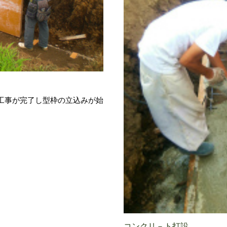
工事が完了し型枠の立込みが始
コンクリ－ト打設