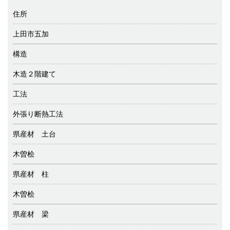
住所
上田市五加
構造
木造２階建て
工法
外張り断熱工法
県産材 土台
木曽桧
県産材 柱
木曽桧
県産材 梁