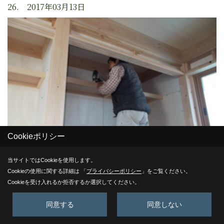
26. 2017年03月13日
Cookieポリシー
当サイトではCookieを使用します。
Cookieの使用に関する詳細は 「
プライバシーポリシー
」をご覧ください。
Cookieを受け入れるか拒否するか選択してください。
収納
２階収納の枕棚を取り付けています。
同意する
同意しない